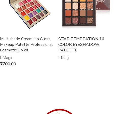
Multishade Cream Lip Gloss
STAR TEMPTATION 16
Makeup Palette Professional
COLOR EYESHADOW
Cosmetic Lip kit
PALETTE
I-Magic
I-Magic
₹
700.00