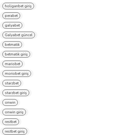
holiganbet giriş
perabet
galyabet
Galyabet güncel
betmatik
betmatik giriş
mariobet
moriobet giriş
starzbet
starzbet giriş
onwin
onwin giriş
restbet
restbet giriş