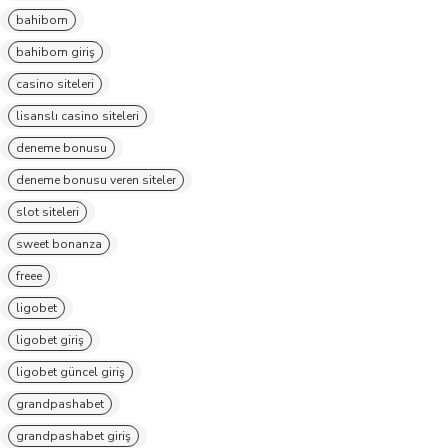
bahibom
bahibom giriş
casino siteleri
lisanslı casino siteleri
deneme bonusu
deneme bonusu veren siteler
slot siteleri
sweet bonanza
freee
ligobet
ligobet giriş
ligobet güncel giriş
grandpashabet
grandpashabet giriş