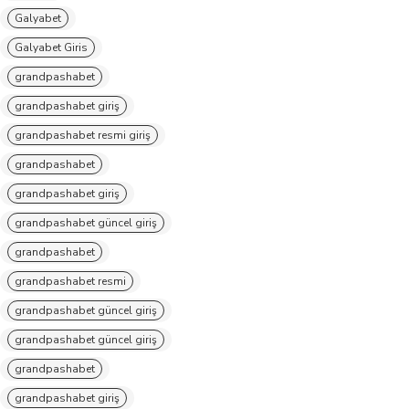
Galyabet
Galyabet Giris
grandpashabet
grandpashabet giriş
grandpashabet resmi giriş
grandpashabet
grandpashabet giriş
grandpashabet güncel giriş
grandpashabet
grandpashabet resmi
grandpashabet güncel giriş
grandpashabet güncel giriş
grandpashabet
grandpashabet giriş