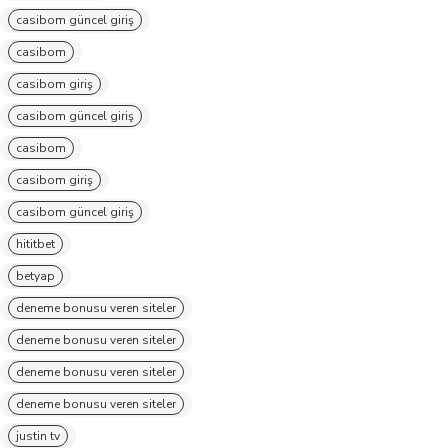
casibom güncel giriş
casibom
casibom giriş
casibom güncel giriş
casibom
casibom giriş
casibom güncel giriş
hititbet
betyap
deneme bonusu veren siteler
deneme bonusu veren siteler
deneme bonusu veren siteler
deneme bonusu veren siteler
justin tv