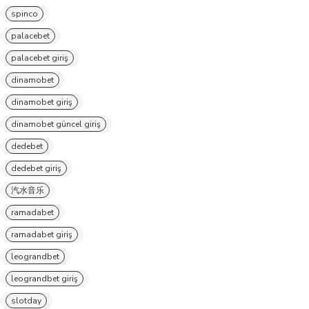
spinco
palacebet
palacebet giriş
dinamobet
dinamobet giriş
dinamobet güncel giriş
dedebet
dedebet giriş
汽水音乐
ramadabet
ramadabet giriş
leograndbet
leograndbet giriş
slotday