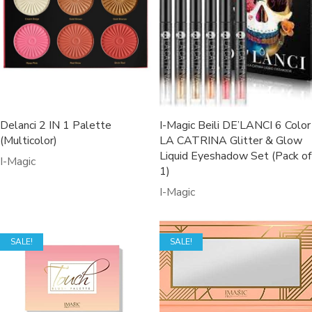
Delanci 2 IN 1 Palette
I-Magic Beili DE’LANCI 6 Color
(Multicolor)
LA CATRINA Glitter & Glow
Liquid Eyeshadow Set (Pack of
I-Magic
1)
I-Magic
SALE!
SALE!