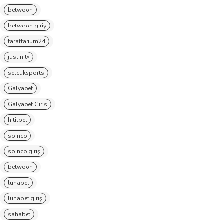
betwoon
betwoon giriş
taraftarium24
justin tv
selcuksports
Galyabet
Galyabet Giris
hititbet
spinco
spinco giriş
betwoon
lunabet
lunabet giriş
sahabet