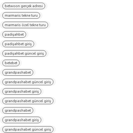
betwoon gerçek adresi
marmaris tekne turu
marmaris özel tekne turu
padişahbet
padişahbet giriş
padişahbet güncel giriş
betebet
grandpashabet
grandpashabet güncel giriş
grandpashabet giriş
grandpashabet güncel giriş
grandpashabet
grandpashabet giriş
grandpashabet güncel giriş