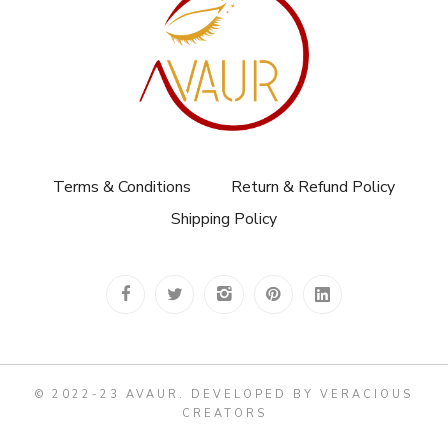
Terms & Conditions
Return & Refund Policy
Shipping Policy
© 2022-23 AVAUR
.
DEVELOPED BY VERACIOUS
CREATORS