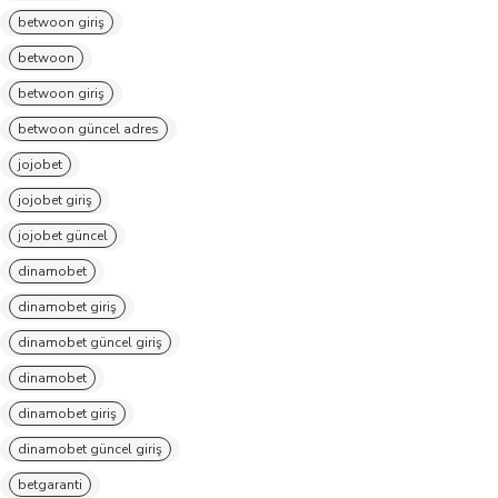
betwoon giriş
betwoon
betwoon giriş
betwoon güncel adres
jojobet
jojobet giriş
jojobet güncel
dinamobet
dinamobet giriş
dinamobet güncel giriş
dinamobet
dinamobet giriş
dinamobet güncel giriş
betgaranti