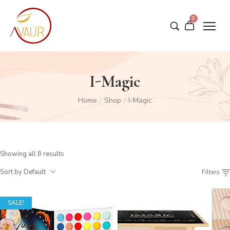
0
I-Magic
Home
/
Shop
/
I-Magic
Showing all 8 results
Sort by Default
Filters
SALE!