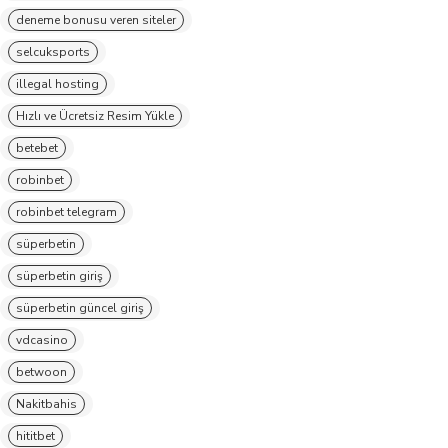
deneme bonusu veren siteler
selcuksports
illegal hosting
Hızlı ve Ücretsiz Resim Yükle
betebet
robinbet
robinbet telegram
süperbetin
süperbetin giriş
süperbetin güncel giriş
vdcasino
betwoon
Nakitbahis
hititbet