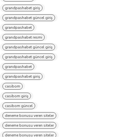
grandpashabet giriş
grandpashabet güncel giriş
grandpashabet
grandpashabet resmi
grandpashabet güncel giriş
grandpashabet güncel giriş
grandpashabet
grandpashabet giriş
casibom
casibom giriş
casibom güncel
deneme bonusu veren siteler
deneme bonusu veren siteler
deneme bonusu veren siteler