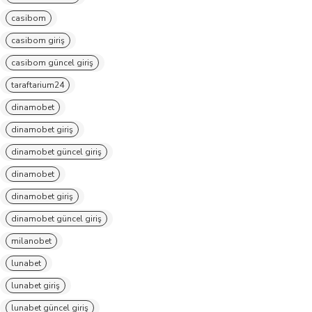
casibom
casibom giriş
casibom güncel giriş
taraftarium24
dinamobet
dinamobet giriş
dinamobet güncel giriş
dinamobet
dinamobet giriş
dinamobet güncel giriş
milanobet
lunabet
lunabet giriş
lunabet güncel giriş