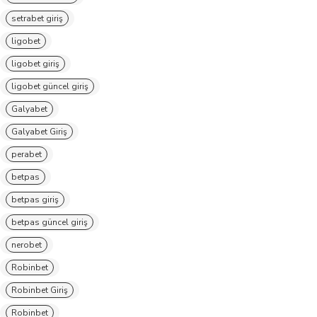
setrabet giriş
ligobet
ligobet giriş
ligobet güncel giriş
Galyabet
Galyabet Giriş
perabet
betpas
betpas giriş
betpas güncel giriş
nerobet
Robinbet
Robinbet Giriş
Robinbet