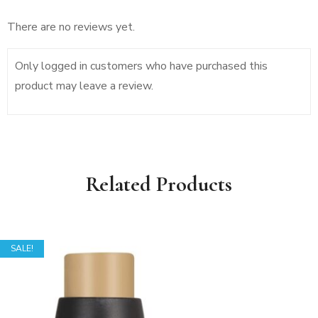
There are no reviews yet.
Only logged in customers who have purchased this
product may leave a review.
Related Products
SALE!