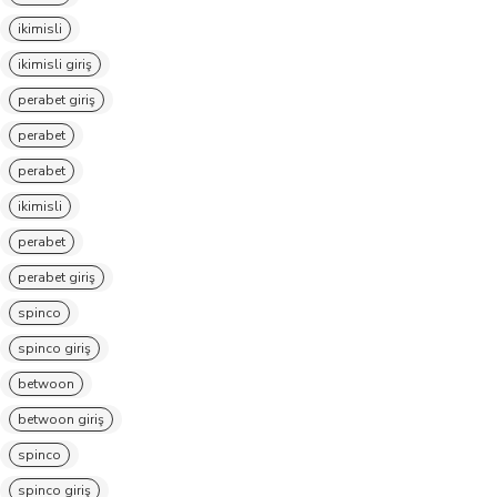
ikimisli
ikimisli giriş
perabet giriş
perabet
perabet
ikimisli
perabet
perabet giriş
spinco
spinco giriş
betwoon
betwoon giriş
spinco
spinco giriş