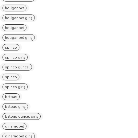
holiganbet
holiganbet giriş
holiganbet
holiganbet giriş
spinco
spinco giriş
spinco güncel
spinco
spinco giriş
betpas
betpas giriş
betpas güncel giriş
dinamobet
dinamobet giriş