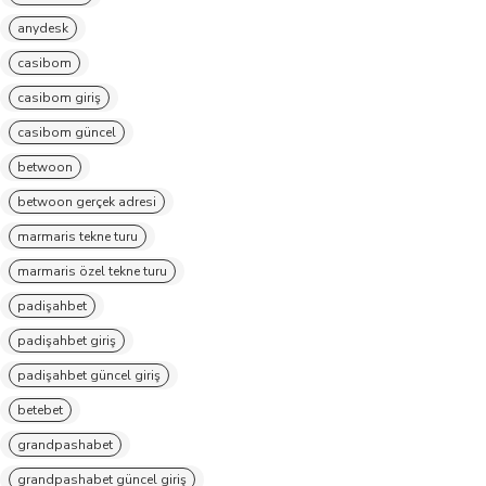
anydesk
casibom
casibom giriş
casibom güncel
betwoon
betwoon gerçek adresi
marmaris tekne turu
marmaris özel tekne turu
padişahbet
padişahbet giriş
padişahbet güncel giriş
betebet
grandpashabet
grandpashabet güncel giriş