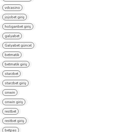
vdcasino
jojobet giriş
holiganbet giriş
galyabet
Galyabet güncel
betmatik
betmatik giriş
starzbet
starzbet giriş
onwin
onwin giriş
restbet
restbet giriş
betpas