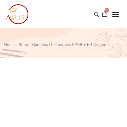
0
Home
/
Shop
/
Goddess Of Flawless SPF30+ BB Cream