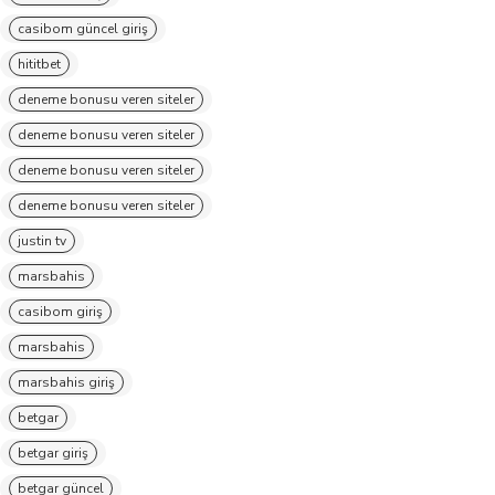
casibom güncel giriş
hititbet
deneme bonusu veren siteler
deneme bonusu veren siteler
deneme bonusu veren siteler
deneme bonusu veren siteler
justin tv
marsbahis
casibom giriş
marsbahis
marsbahis giriş
betgar
betgar giriş
betgar güncel