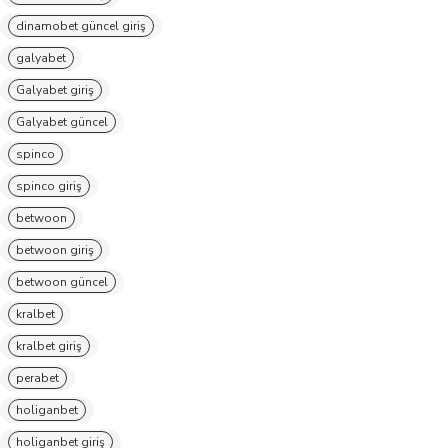
dinamobet güncel giriş
galyabet
Galyabet giriş
Galyabet güncel
spinco
spinco giriş
betwoon
betwoon giriş
betwoon güncel
kralbet
kralbet giriş
perabet
holiganbet
holiganbet giriş