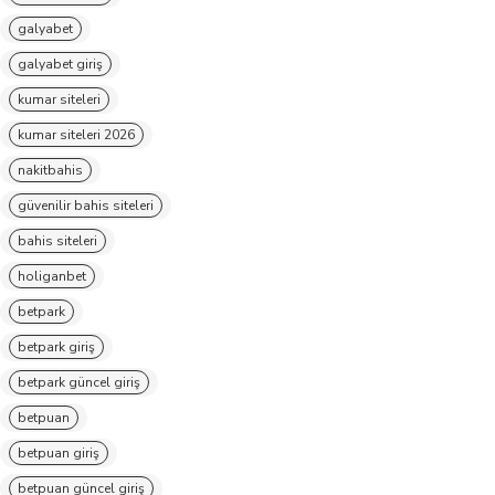
galyabet
galyabet giriş
kumar siteleri
kumar siteleri 2026
nakitbahis
güvenilir bahis siteleri
bahis siteleri
holiganbet
betpark
betpark giriş
betpark güncel giriş
betpuan
betpuan giriş
betpuan güncel giriş