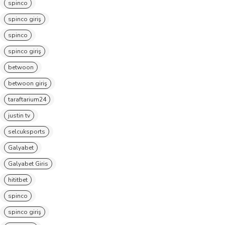
spinco
spinco giriş
spinco
spinco giriş
betwoon
betwoon giriş
taraftarium24
justin tv
selcuksports
Galyabet
Galyabet Giris
hititbet
spinco
spinco giriş