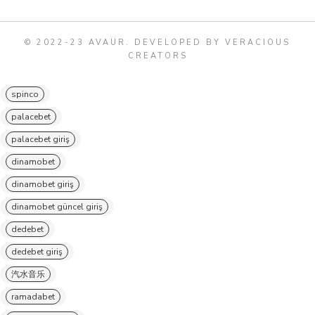
© 2022-23 AVAUR
.
DEVELOPED BY VERACIOUS
CREATORS
spinco
palacebet
palacebet giriş
dinamobet
dinamobet giriş
dinamobet güncel giriş
dedebet
dedebet giriş
汽水音乐
ramadabet