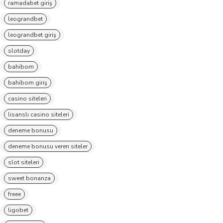
ramadabet giriş
leograndbet
leograndbet giriş
slotday
bahibom
bahibom giriş
casino siteleri
lisanslı casino siteleri
deneme bonusu
deneme bonusu veren siteler
slot siteleri
sweet bonanza
freee
ligobet