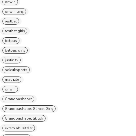
onwin
onwin giriş
restbet
restbet giriş
betpas
betpas giriş
justin tv
selcuksports
maç izle
onwin
Grandpashabet
Grandpashabet Güncel Giriş
Grandpashabet tik tok
ekrem abi siteler