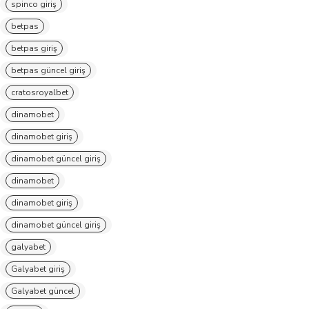
spinco giriş
betpas
betpas giriş
betpas güncel giriş
cratosroyalbet
dinamobet
dinamobet giriş
dinamobet güncel giriş
dinamobet
dinamobet giriş
dinamobet güncel giriş
galyabet
Galyabet giriş
Galyabet güncel