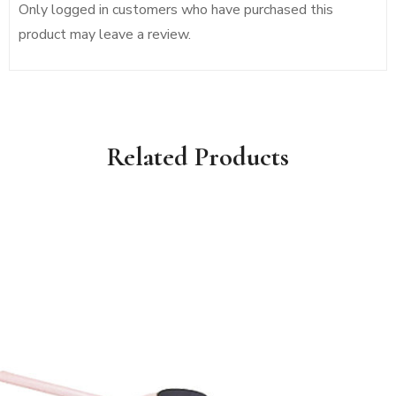
Only logged in customers who have purchased this
product may leave a review.
Related Products