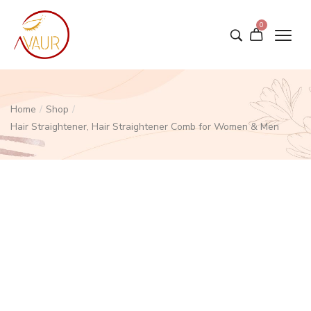
0
Home
/
Shop
/
Hair Straightener, Hair Straightener Comb for Women & Men