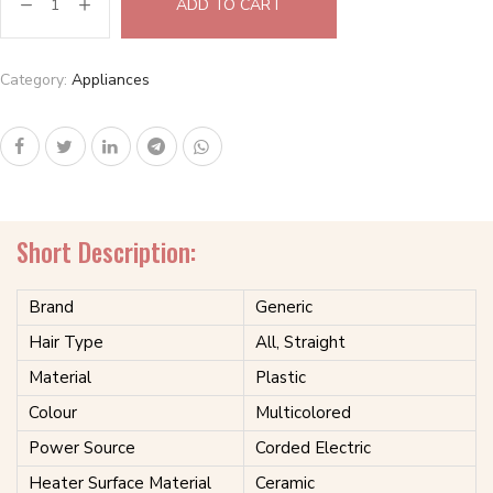
ADD TO CART
Category:
Appliances
Short Description:
Brand
Generic
Hair Type
All, Straight
Material
Plastic
Colour
Multicolored
Power Source
Corded Electric
Heater Surface Material
Ceramic