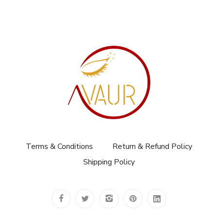
Terms & Conditions
Return & Refund Policy
Shipping Policy