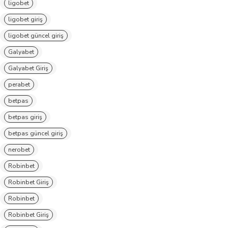
ligobet
ligobet giriş
ligobet güncel giriş
Galyabet
Galyabet Giriş
perabet
betpas
betpas giriş
betpas güncel giriş
nerobet
Robinbet
Robinbet Giriş
Robinbet
Robinbet Giriş