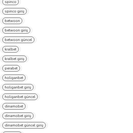
spinco
spinco giriş
betwoon
betwoon giriş
betwoon güncel
kralbet
kralbet giriş
perabet
holiganbet
holiganbet giriş
holiganbet güncel
dinamobet
dinamobet giriş
dinamobet güncel giriş