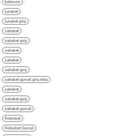
betwoon
lunabet
lunabet giriş
sahabet
sahabet giriş
sahabet
sahabet
sahabet giriş
sahabet güncel giriş tıkla
sahabet
sahabet giriş
sahabet güncel
Robinbet
Robinbet Güncel