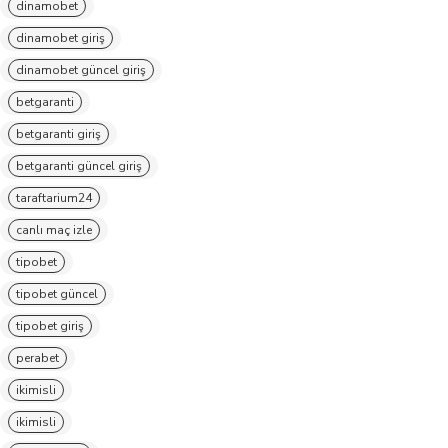
dinamobet
dinamobet giriş
dinamobet güncel giriş
betgaranti
betgaranti giriş
betgaranti güncel giriş
taraftarium24
canlı maç izle
tipobet
tipobet güncel
tipobet giriş
perabet
ikimisli
ikimisli