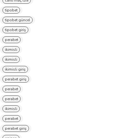
canlı maç izle
tipobet
tipobet güncel
tipobet giriş
perabet
ikimisli
ikimisli
ikimisli giriş
perabet giriş
perabet
perabet
ikimisli
perabet
perabet giriş