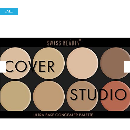
SALE!