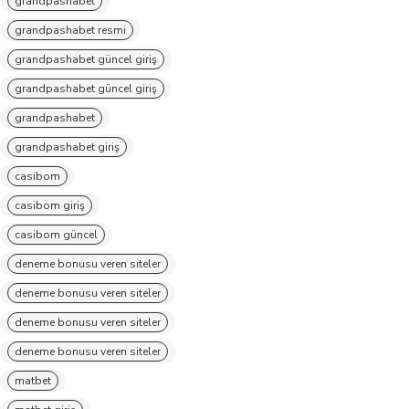
grandpashabet
grandpashabet resmi
grandpashabet güncel giriş
grandpashabet güncel giriş
grandpashabet
grandpashabet giriş
casibom
casibom giriş
casibom güncel
deneme bonusu veren siteler
deneme bonusu veren siteler
deneme bonusu veren siteler
deneme bonusu veren siteler
matbet