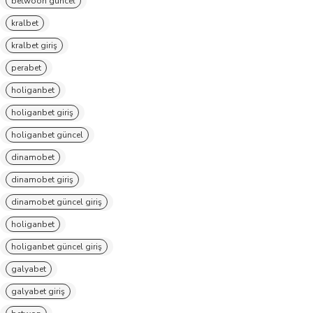
betwoon güncel
kralbet
kralbet giriş
perabet
holiganbet
holiganbet giriş
holiganbet güncel
dinamobet
dinamobet giriş
dinamobet güncel giriş
holiganbet
holiganbet güncel giriş
galyabet
galyabet giriş