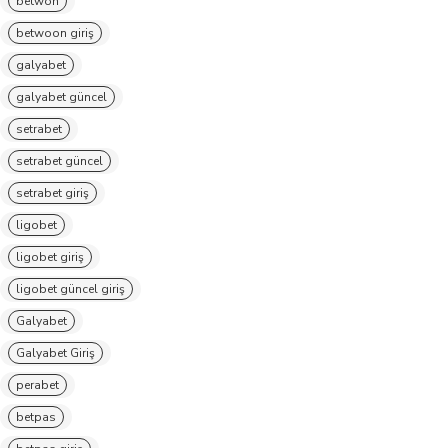
betwon
betwoon giriş
galyabet
galyabet güncel
setrabet
setrabet güncel
setrabet giriş
ligobet
ligobet giriş
ligobet güncel giriş
Galyabet
Galyabet Giriş
perabet
betpas