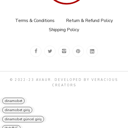
Terms & Conditions
Return & Refund Policy
Shipping Policy
© 2022-23 AVAUR
.
DEVELOPED BY VERACIOUS
CREATORS
dinamobet
dinamobet giriş
dinamobet güncel giriş