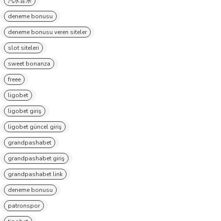
汽水音乐
deneme bonusu
deneme bonusu veren siteler
slot siteleri
sweet bonanza
freee
ligobet
ligobet giriş
ligobet güncel giriş
grandpashabet
grandpashabet giriş
grandpashabet link
deneme bonusu
patronspor