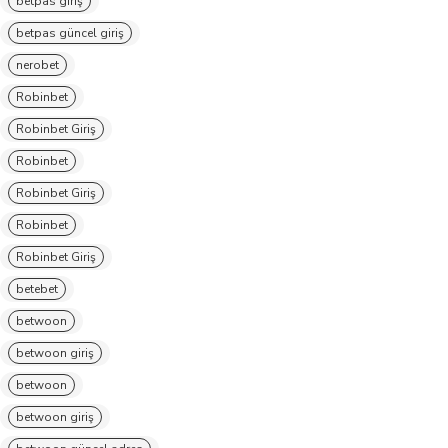
betpas giriş
betpas güncel giriş
nerobet
Robinbet
Robinbet Giriş
Robinbet
Robinbet Giriş
Robinbet
Robinbet Giriş
betebet
betwoon
betwoon giriş
betwoon
betwoon giriş