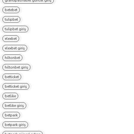
grandpashabet güncel giriş
betebet
tulipbet
tulipbet giriş
elexbet
elexbet giriş
hiltonbet
hiltonbet giriş
betticket
betticket giriş
betlike
betlike giriş
betpark
betpark giriş