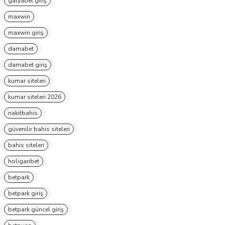
galyabet giriş
maxwin
maxwin giriş
damabet
damabet giriş
kumar siteleri
kumar siteleri 2026
nakitbahis
güvenilir bahis siteleri
bahis siteleri
holiganbet
betpark
betpark giriş
betpark güncel giriş