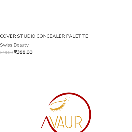
COVER STUDIO CONCEALER PALETTE
Swiss Beauty
₹
399.00
549.00