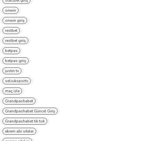
starzbet giriş
onwin
onwin giriş
restbet
restbet giriş
betpas
betpas giriş
justin tv
selcuksports
maç izle
Grandpashabet
Grandpashabet Güncel Giriş
Grandpashabet tik tok
ekrem abi siteler