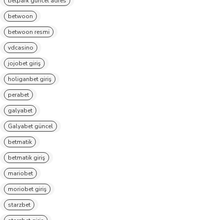
betpark güncel adres
betwoon
betwoon resmi
vdcasino
jojobet giriş
holiganbet giriş
perabet
galyabet
Galyabet güncel
betmatik
betmatik giriş
mariobet
moriobet giriş
starzbet