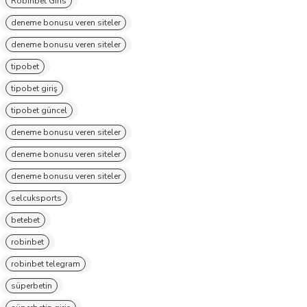
Robinbet Giris
deneme bonusu veren siteler
deneme bonusu veren siteler
tipobet
tipobet giriş
tipobet güncel
deneme bonusu veren siteler
deneme bonusu veren siteler
deneme bonusu veren siteler
selcuksports
betebet
robinbet
robinbet telegram
süperbetin