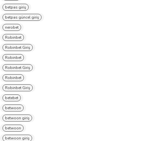
betpas giriş
betpas güncel giriş
nerobet
Robinbet
Robinbet Giriş
Robinbet
Robinbet Giriş
Robinbet
Robinbet Giriş
betebet
betwoon
betwoon giriş
betwoon
betwoon giriş