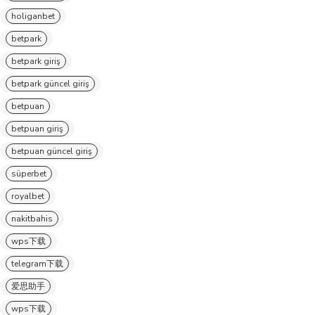
holiganbet
betpark
betpark giriş
betpark güncel giriş
betpuan
betpuan giriş
betpuan güncel giriş
süperbet
royalbet
nakitbahis
wps下载
telegram下载
爱思助手
wps下载