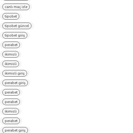
canlı maç izle
tipobet
tipobet güncel
tipobet giriş
perabet
ikimisli
ikimisli
ikimisli giriş
perabet giriş
perabet
perabet
ikimisli
perabet
perabet giriş