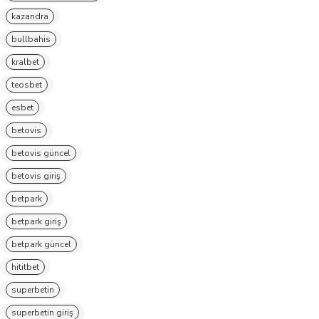
kazandra
bullbahis
kralbet
teosbet
esbet
betovis
betovis güncel
betovis giriş
betpark
betpark giriş
betpark güncel
hititbet
superbetin
superbetin giriş