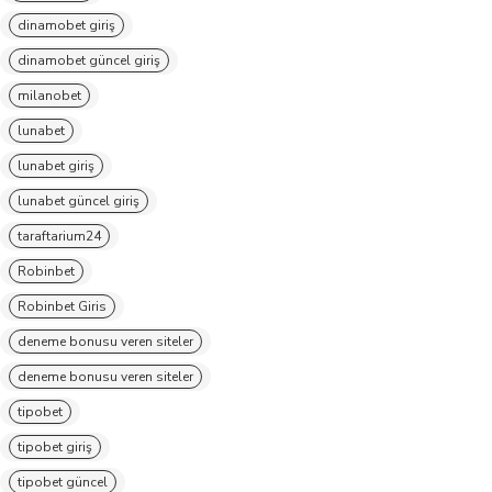
dinamobet giriş
dinamobet güncel giriş
milanobet
lunabet
lunabet giriş
lunabet güncel giriş
taraftarium24
Robinbet
Robinbet Giris
deneme bonusu veren siteler
deneme bonusu veren siteler
tipobet
tipobet giriş
tipobet güncel