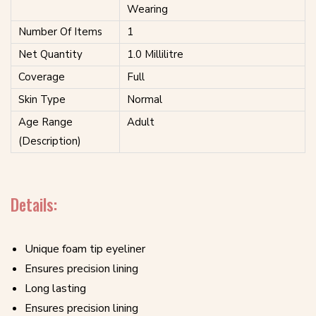
Wearing
Number Of Items
1
Net Quantity
1.0 Millilitre
Coverage
Full
Skin Type
Normal
Age Range
Adult
(Description)
Details:
Unique foam tip eyeliner
Ensures precision lining
Long lasting
Ensures precision lining