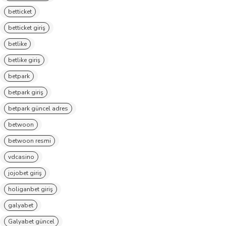
betticket
betticket giriş
betlike
betlike giriş
betpark
betpark giriş
betpark güncel adres
betwoon
betwoon resmi
vdcasino
jojobet giriş
holiganbet giriş
galyabet
Galyabet güncel