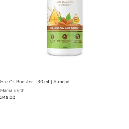
Hair Oil Booster – 30 ml | Almond
Mama Earth
349.00