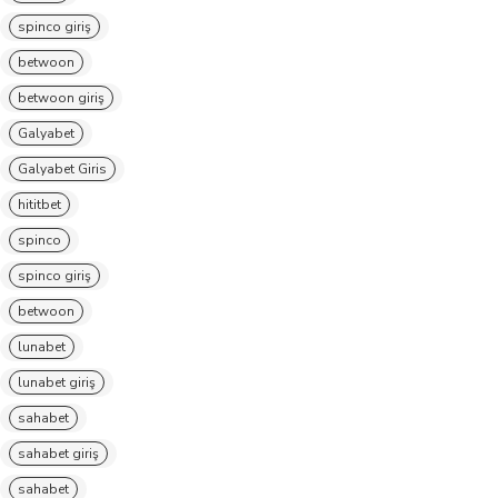
spinco giriş
betwoon
betwoon giriş
Galyabet
Galyabet Giris
hititbet
spinco
spinco giriş
betwoon
lunabet
lunabet giriş
sahabet
sahabet giriş
sahabet