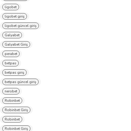
ligobet
ligobet giriş
ligobet güncel giriş
Galyabet
Galyabet Giriş
perabet
betpas
betpas giriş
betpas güncel giriş
nerobet
Robinbet
Robinbet Giriş
Robinbet
Robinbet Giriş