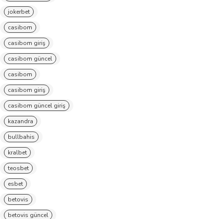
jokerbet
casibom
casibom giriş
casibom güncel
casibom
casibom giriş
casibom güncel giriş
kazandra
bullbahis
kralbet
teosbet
esbet
betovis
betovis güncel