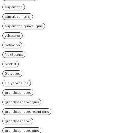
süperbetin
süperbetin giriş
süperbetin güncel giriş
vdcasino
betwoon
Nakitbahis
hititbet
Galyabet
Galyabet Giris
grandpashabet
grandpashabet giriş
grandpashabet resmi giriş
grandpashabet
grandpashabet giriş