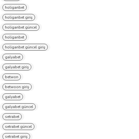
holiganbet
holiganbet giriş
holiganbet güncel
holiganbet
holiganbet güncel giriş
galyabet
galyabet giriş
betwon
betwoon giriş
galyabet
galyabet güncel
setrabet
setrabet güncel
setrabet giriş