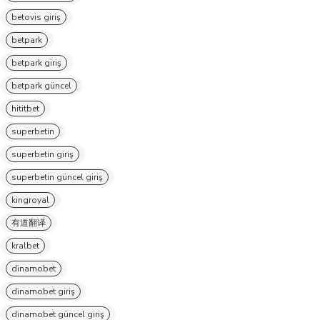
betovis giriş
betpark
betpark giriş
betpark güncel
hititbet
superbetin
superbetin giriş
superbetin güncel giriş
kingroyal
有道翻译
kralbet
dinamobet
dinamobet giriş
dinamobet güncel giriş