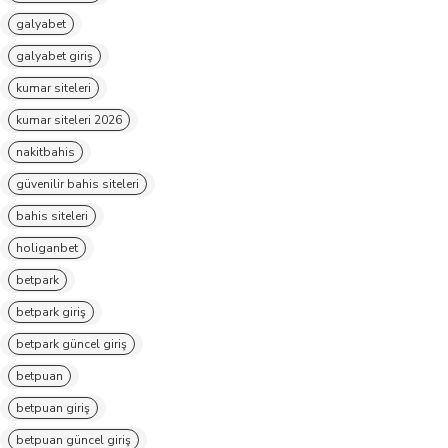
galyabet
galyabet giriş
kumar siteleri
kumar siteleri 2026
nakitbahis
güvenilir bahis siteleri
bahis siteleri
holiganbet
betpark
betpark giriş
betpark güncel giriş
betpuan
betpuan giriş
betpuan güncel giriş