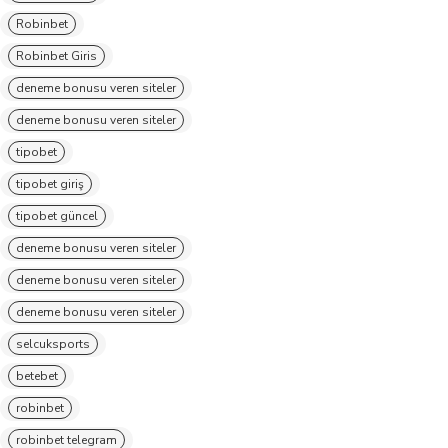
Robinbet
Robinbet Giris
deneme bonusu veren siteler
deneme bonusu veren siteler
tipobet
tipobet giriş
tipobet güncel
deneme bonusu veren siteler
deneme bonusu veren siteler
deneme bonusu veren siteler
selcuksports
betebet
robinbet
robinbet telegram