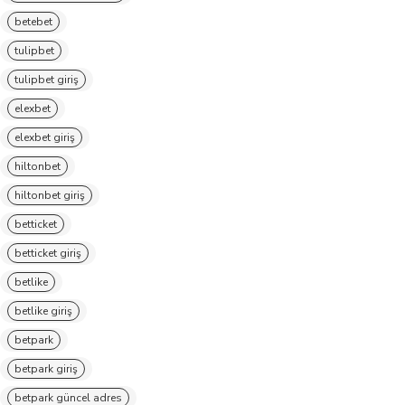
betebet
tulipbet
tulipbet giriş
elexbet
elexbet giriş
hiltonbet
hiltonbet giriş
betticket
betticket giriş
betlike
betlike giriş
betpark
betpark giriş
betpark güncel adres