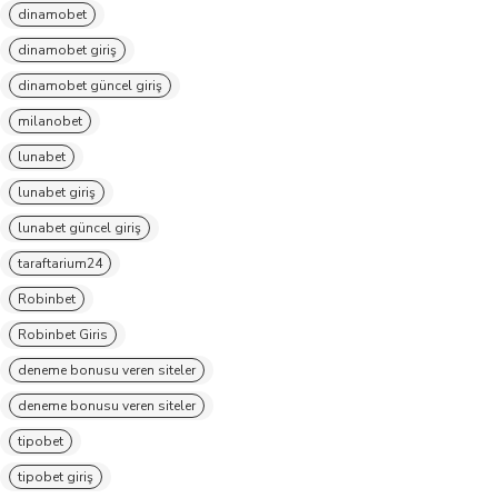
dinamobet
dinamobet giriş
dinamobet güncel giriş
milanobet
lunabet
lunabet giriş
lunabet güncel giriş
taraftarium24
Robinbet
Robinbet Giris
deneme bonusu veren siteler
deneme bonusu veren siteler
tipobet
tipobet giriş