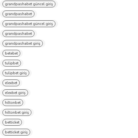
grandpashabet güncel giriş
grandpashabet
grandpashabet güncel giriş
grandpashabet
grandpashabet giriş
betebet
tulipbet
tulipbet giriş
elexbet
elexbet giriş
hiltonbet
hiltonbet giriş
betticket
betticket giriş