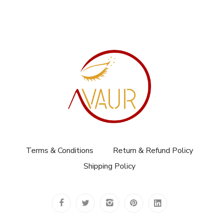
Terms & Conditions
Return & Refund Policy
Shipping Policy