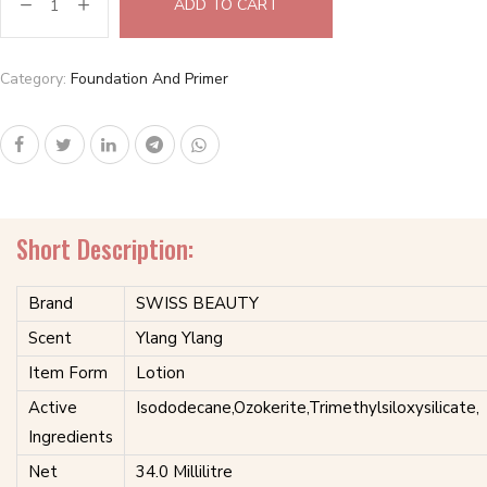
ADD TO CART
Category:
Foundation And Primer
Short Description:
Brand
SWISS BEAUTY
Scent
Ylang Ylang
Item Form
Lotion
Active
Isododecane,Ozokerite,Trimethylsiloxysilicate,
Ingredients
Net
34.0 Millilitre