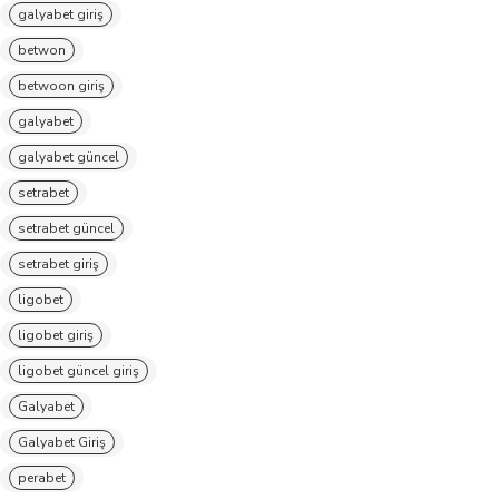
galyabet giriş
betwon
betwoon giriş
galyabet
galyabet güncel
setrabet
setrabet güncel
setrabet giriş
ligobet
ligobet giriş
ligobet güncel giriş
Galyabet
Galyabet Giriş
perabet