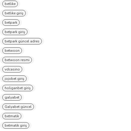
betlike
betlike giriş
betpark
betpark giriş
betpark güncel adres
betwoon
betwoon resmi
vdcasino
jojobet giriş
holiganbet giriş
galyabet
Galyabet güncel
betmatik
betmatik giriş