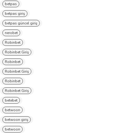
betpas
betpas giriş
betpas güncel giriş
nerobet
Robinbet
Robinbet Giriş
Robinbet
Robinbet Giriş
Robinbet
Robinbet Giriş
betebet
betwoon
betwoon giriş
betwoon