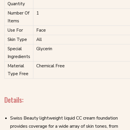
Quantity
Number Of
1
Items
Use For
Face
Skin Type
All
Special
Glycerin
Ingredients
Material
Chemical Free
Type Free
Details:
Swiss Beauty lightweight liquid CC cream foundation
provides coverage for a wide array of skin tones, from