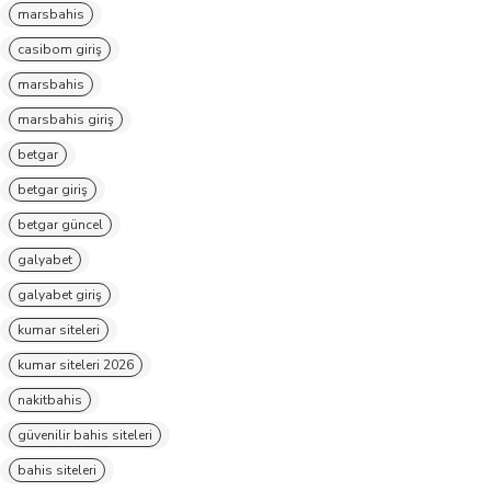
marsbahis
casibom giriş
marsbahis
marsbahis giriş
betgar
betgar giriş
betgar güncel
galyabet
galyabet giriş
kumar siteleri
kumar siteleri 2026
nakitbahis
güvenilir bahis siteleri
bahis siteleri