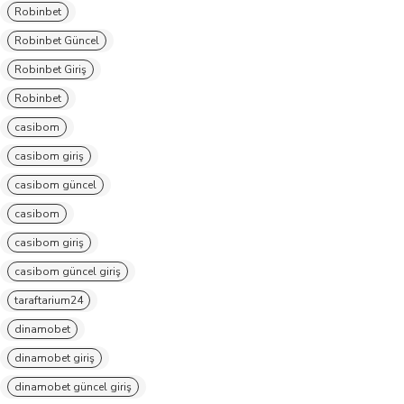
Robinbet
Robinbet Güncel
Robinbet Giriş
Robinbet
casibom
casibom giriş
casibom güncel
casibom
casibom giriş
casibom güncel giriş
taraftarium24
dinamobet
dinamobet giriş
dinamobet güncel giriş