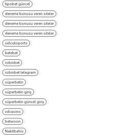
tipobet güncel
deneme bonusu veren siteler
deneme bonusu veren siteler
deneme bonusu veren siteler
selcuksports
betebet
robinbet
robinbet telegram
süperbetin
süperbetin giriş
süperbetin güncel giriş
vdcasino
betwoon
Nakitbahis