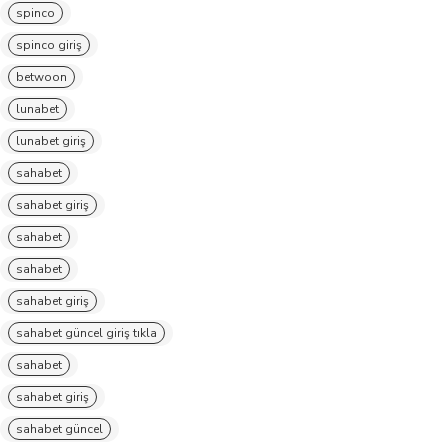
spinco
spinco giriş
betwoon
lunabet
lunabet giriş
sahabet
sahabet giriş
sahabet
sahabet
sahabet giriş
sahabet güncel giriş tıkla
sahabet
sahabet giriş
sahabet güncel