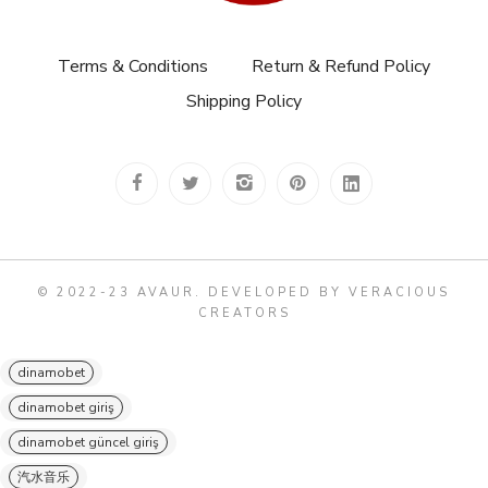
Terms & Conditions
Return & Refund Policy
Shipping Policy
© 2022-23 AVAUR
.
DEVELOPED BY VERACIOUS
CREATORS
dinamobet
dinamobet giriş
dinamobet güncel giriş
汽水音乐