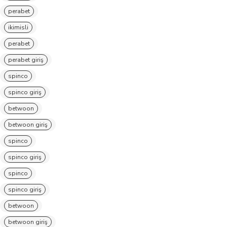
perabet
ikimisli
perabet
perabet giriş
spinco
spinco giriş
betwoon
betwoon giriş
spinco
spinco giriş
spinco
spinco giriş
betwoon
betwoon giriş