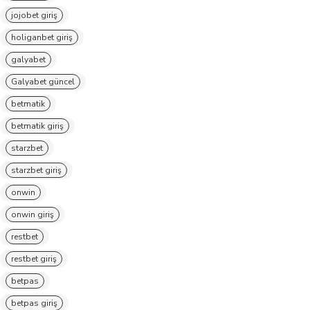
jojobet giriş
holiganbet giriş
galyabet
Galyabet güncel
betmatik
betmatik giriş
starzbet
starzbet giriş
onwin
onwin giriş
restbet
restbet giriş
betpas
betpas giriş