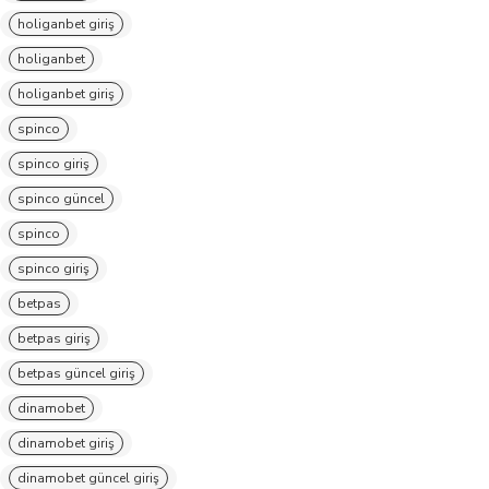
holiganbet giriş
holiganbet
holiganbet giriş
spinco
spinco giriş
spinco güncel
spinco
spinco giriş
betpas
betpas giriş
betpas güncel giriş
dinamobet
dinamobet giriş
dinamobet güncel giriş