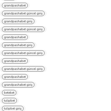
grandpashabet
grandpashabet güncel giriş
grandpashabet giriş
grandpashabet güncel giriş
grandpashabet
grandpashabet giriş
grandpashabet güncel giriş
grandpashabet
grandpashabet güncel giriş
grandpashabet
grandpashabet giriş
betebet
tulipbet
tulipbet giriş