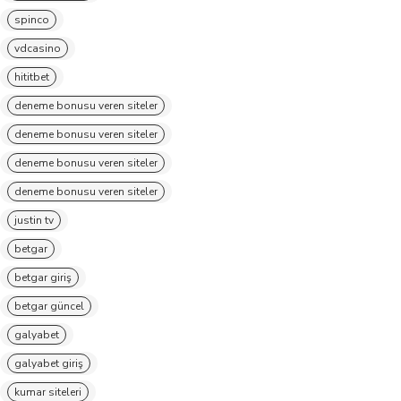
spinco
vdcasino
hititbet
deneme bonusu veren siteler
deneme bonusu veren siteler
deneme bonusu veren siteler
deneme bonusu veren siteler
justin tv
betgar
betgar giriş
betgar güncel
galyabet
galyabet giriş
kumar siteleri