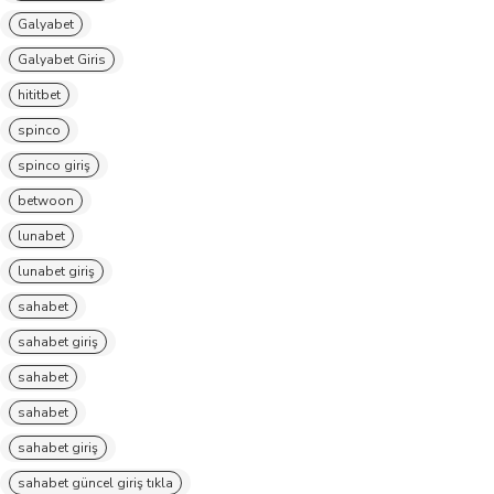
Galyabet
Galyabet Giris
hititbet
spinco
spinco giriş
betwoon
lunabet
lunabet giriş
sahabet
sahabet giriş
sahabet
sahabet
sahabet giriş
sahabet güncel giriş tıkla