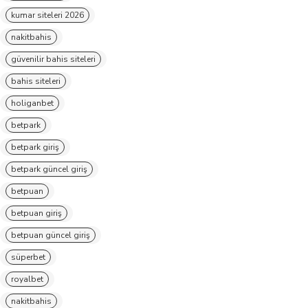
kumar siteleri 2026
nakitbahis
güvenilir bahis siteleri
bahis siteleri
holiganbet
betpark
betpark giriş
betpark güncel giriş
betpuan
betpuan giriş
betpuan güncel giriş
süperbet
royalbet
nakitbahis