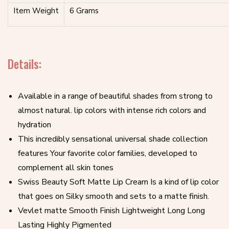
Item Weight
6 Grams
Details:
Available in a range of beautiful shades from strong to
almost natural. lip colors with intense rich colors and
hydration
This incredibly sensational universal shade collection
features Your favorite color families, developed to
complement all skin tones
Swiss Beauty Soft Matte Lip Cream Is a kind of lip color
that goes on Silky smooth and sets to a matte finish.
Vevlet matte Smooth Finish Lightweight Long Long
Lasting Highly Pigmented