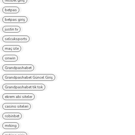
restbet giriş
betpas
betpas giriş
justin tv
selcuksports
maç izle
onwin
Grandpashabet
Grandpashabet Güncel Giriş
Grandpashabet tik tok
ekrem abi siteler
casino siteleri
robinbet
mrking