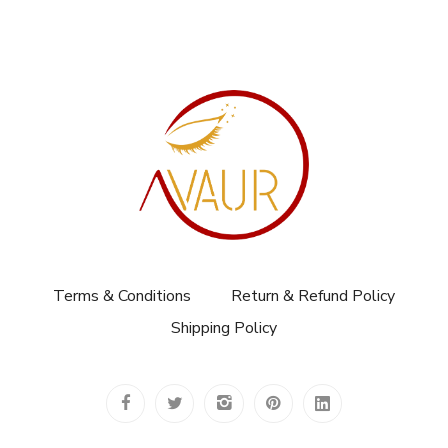
Terms & Conditions
Return & Refund Policy
Shipping Policy