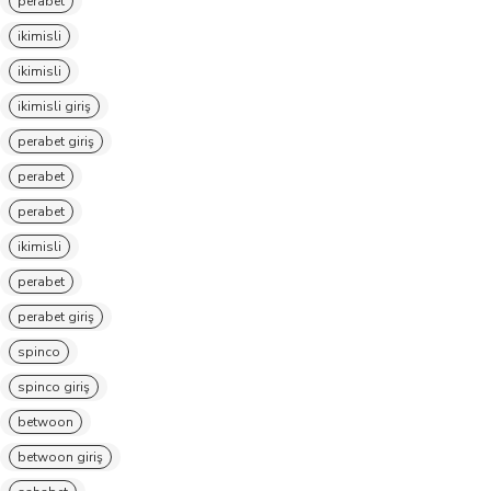
perabet
ikimisli
ikimisli
ikimisli giriş
perabet giriş
perabet
perabet
ikimisli
perabet
perabet giriş
spinco
spinco giriş
betwoon
betwoon giriş