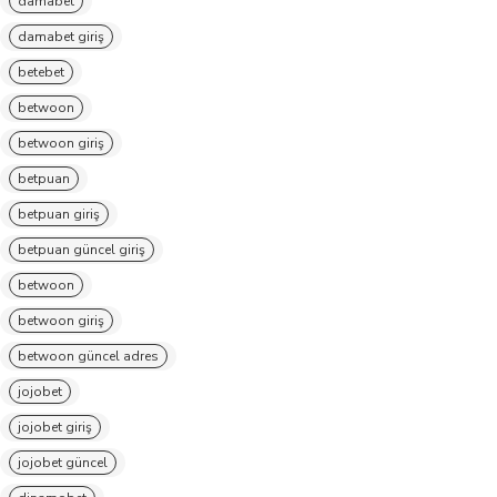
damabet
damabet giriş
betebet
betwoon
betwoon giriş
betpuan
betpuan giriş
betpuan güncel giriş
betwoon
betwoon giriş
betwoon güncel adres
jojobet
jojobet giriş
jojobet güncel