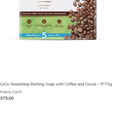
CoCo Nourishing Bathing Soap with Coffee and Cocoa – 5*75g
Mama Earth
375.00