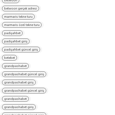
betwoon
betwoon gerçek adresi
marmaris tekne turu
marmaris özel tekne turu
padişahbet
padişahbet giriş
padişahbet güncel giriş
betebet
grandpashabet
grandpashabet güncel giriş
grandpashabet giriş
grandpashabet güncel giriş
grandpashabet
grandpashabet giriş