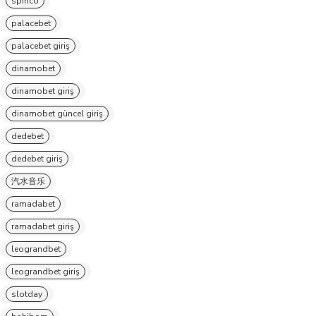
spinco
palacebet
palacebet giriş
dinamobet
dinamobet giriş
dinamobet güncel giriş
dedebet
dedebet giriş
汽水音乐
ramadabet
ramadabet giriş
leograndbet
leograndbet giriş
slotday