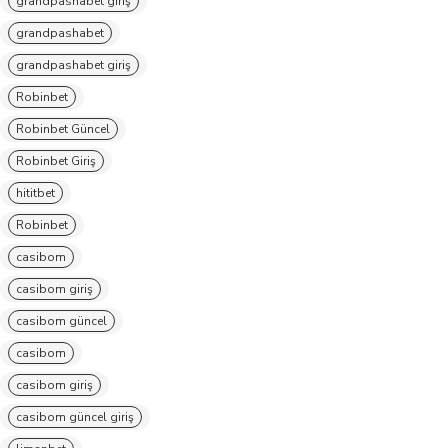
grandpashabet giriş
grandpashabet
grandpashabet giriş
Robinbet
Robinbet Güncel
Robinbet Giriş
hititbet
Robinbet
casibom
casibom giriş
casibom güncel
casibom
casibom giriş
casibom güncel giriş