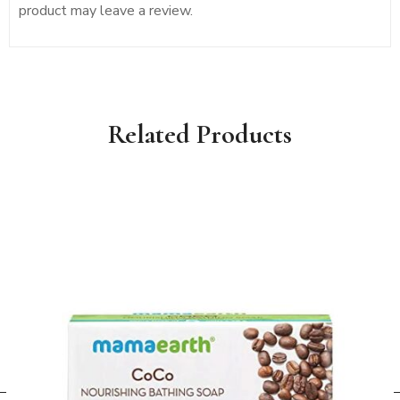
product may leave a review.
Related Products