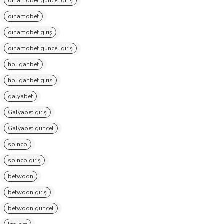
dinamobet güncel giriş
dinamobet
dinamobet giriş
dinamobet güncel giriş
holiganbet
holiganbet giris
galyabet
Galyabet giriş
Galyabet güncel
spinco
spinco giriş
betwoon
betwoon giriş
betwoon güncel