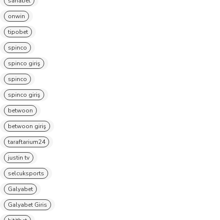
sahabet
onwin
tipobet
spinco
spinco giriş
spinco
spinco giriş
betwoon
betwoon giriş
taraftarium24
justin tv
selcuksports
Galyabet
Galyabet Giris