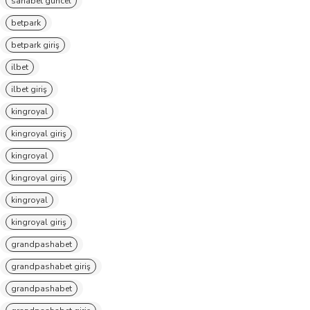
sahabet güncel
betpark
betpark giriş
ilbet
ilbet giriş
kingroyal
kingroyal giriş
kingroyal
kingroyal giriş
kingroyal
kingroyal giriş
grandpashabet
grandpashabet giriş
grandpashabet