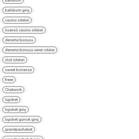
bahibom
bahibom giriş
casino siteleri
lisanslı casino siteleri
deneme bonusu
deneme bonusu veren siteler
slot siteleri
sweet bonanza
freee
Chatwork
ligobet
ligobet giriş
ligobet güncel giriş
grandpashabet