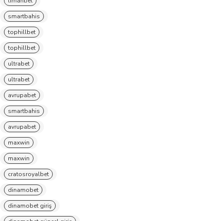
limanbet
smartbahis
tophillbet
tophillbet
ultrabet
ultrabet
avrupabet
smartbahis
avrupabet
maxwin
maxwin
cratosroyalbet
dinamobet
dinamobet giriş