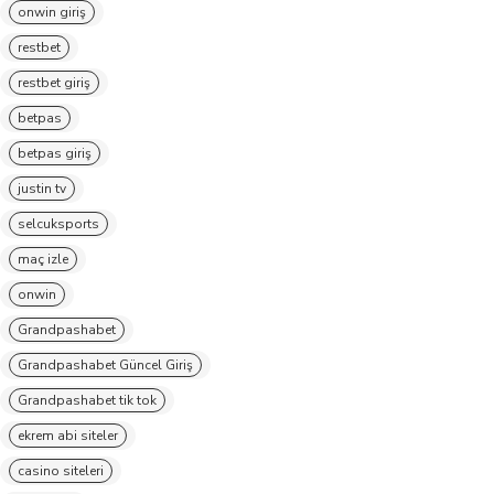
onwin giriş
restbet
restbet giriş
betpas
betpas giriş
justin tv
selcuksports
maç izle
onwin
Grandpashabet
Grandpashabet Güncel Giriş
Grandpashabet tik tok
ekrem abi siteler
casino siteleri