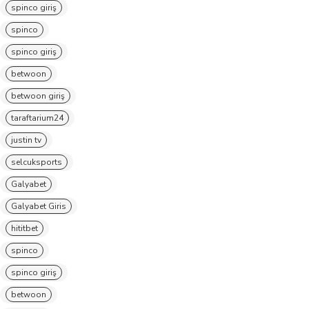
spinco giriş
spinco
spinco giriş
betwoon
betwoon giriş
taraftarium24
justin tv
selcuksports
Galyabet
Galyabet Giris
hititbet
spinco
spinco giriş
betwoon