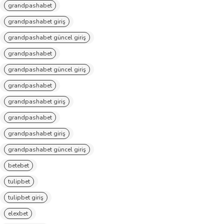
grandpashabet
grandpashabet giriş
grandpashabet güncel giriş
grandpashabet
grandpashabet güncel giriş
grandpashabet
grandpashabet giriş
grandpashabet
grandpashabet giriş
grandpashabet güncel giriş
betebet
tulipbet
tulipbet giriş
elexbet