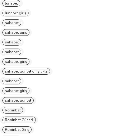
lunabet
lunabet giriş
sahabet
sahabet giriş
sahabet
sahabet
sahabet giriş
sahabet güncel giriş tıkla
sahabet
sahabet giriş
sahabet güncel
Robinbet
Robinbet Güncel
Robinbet Giriş