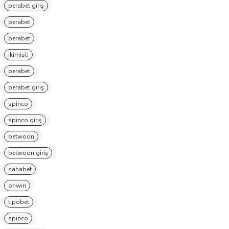
perabet giriş
perabet
perabet
ikimisli
perabet
perabet giriş
spinco
spinco giriş
betwoon
betwoon giriş
sahabet
onwin
tipobet
spinco