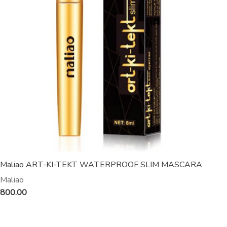
Maliao ART-KI-TEKT WATERPROOF SLIM MASCARA
Maliao
800.00