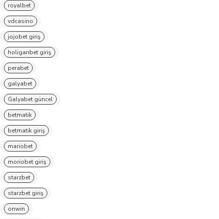
royalbet
vdcasino
jojobet giriş
holiganbet giriş
perabet
galyabet
Galyabet güncel
betmatik
betmatik giriş
mariobet
moriobet giriş
starzbet
starzbet giriş
onwin