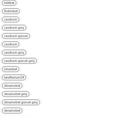
hititbet
Robinbet
casibom
casibom giriş
casibom güncel
casibom
casibom giriş
casibom güncel giriş
limanbet
taraftarium24
dinamobet
dinamobet giriş
dinamobet güncel giriş
dinamobet