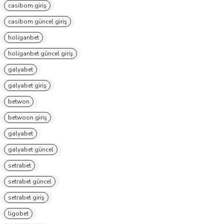
casibom giriş
casibom güncel giriş
holiganbet
holiganbet güncel giriş
galyabet
galyabet giriş
betwon
betwoon giriş
galyabet
galyabet güncel
setrabet
setrabet güncel
setrabet giriş
ligobet