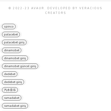
© 2022-23 AVAUR
.
DEVELOPED BY VERACIOUS
CREATORS
spinco
palacebet
palacebet giriş
dinamobet
dinamobet giriş
dinamobet güncel giriş
dedebet
dedebet giriş
汽水音乐
ramadabet
ramadabet giriş