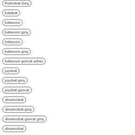
Robinbet Giriş
betebet
betwoon
betwoon giriş
betwoon
betwoon giriş
betwoon güncel adres
jojobet
jojobet giriş
jojobet güncel
dinamobet
dinamobet giriş
dinamobet güncel giriş
dinamobet