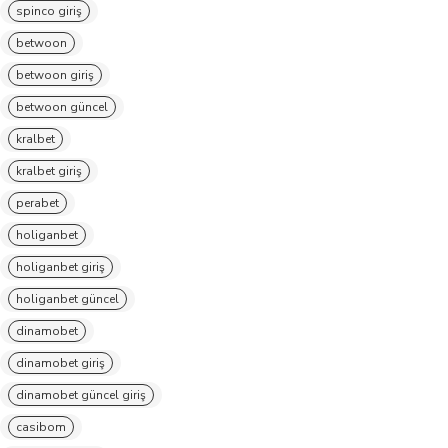
spinco giriş
betwoon
betwoon giriş
betwoon güncel
kralbet
kralbet giriş
perabet
holiganbet
holiganbet giriş
holiganbet güncel
dinamobet
dinamobet giriş
dinamobet güncel giriş
casibom