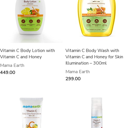
Vitamin C Body Lotion with
Vitamin C Body Wash with
Vitamin C and Honey
Vitamin C and Honey for Skin
Illumination – 300ml
Mama Earth
Mama Earth
449.00
299.00