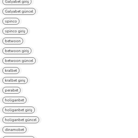
Galyabet giriş
Galyabet güncel
spinco
spinco giriş
betwoon
betwoon giriş
betwoon güncel
kralbet
kralbet giriş
perabet
holiganbet
holiganbet giriş
holiganbet güncel
dinamobet