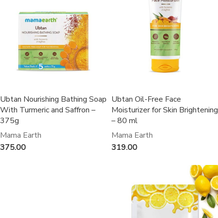
Ubtan Nourishing Bathing Soap
Ubtan Oil-Free Face
With Turmeric and Saffron –
Moisturizer for Skin Brightening
375g
– 80 ml
Mama Earth
Mama Earth
375.00
319.00