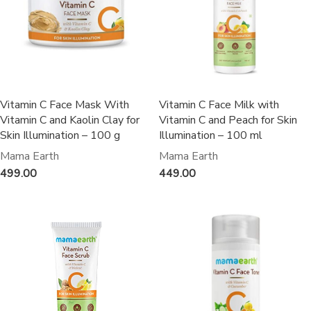
Vitamin C Face Mask With
Vitamin C Face Milk with
Vitamin C and Kaolin Clay for
Vitamin C and Peach for Skin
Skin Illumination – 100 g
Illumination – 100 ml
Mama Earth
Mama Earth
499.00
449.00