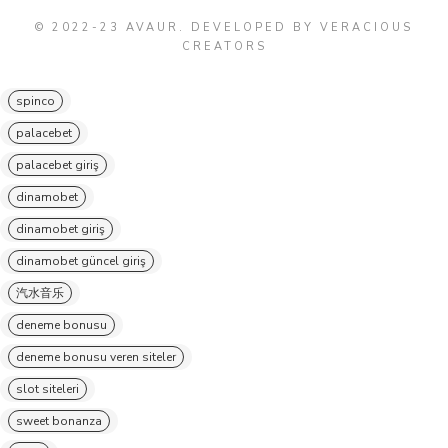
© 2022-23 AVAUR
.
DEVELOPED BY VERACIOUS
CREATORS
spinco
palacebet
palacebet giriş
dinamobet
dinamobet giriş
dinamobet güncel giriş
汽水音乐
deneme bonusu
deneme bonusu veren siteler
slot siteleri
sweet bonanza