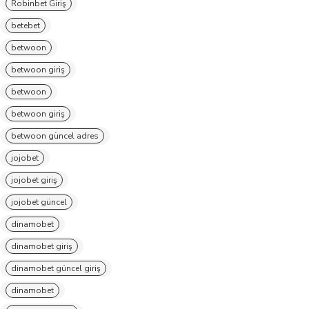
Robinbet Giriş
betebet
betwoon
betwoon giriş
betwoon
betwoon giriş
betwoon güncel adres
jojobet
jojobet giriş
jojobet güncel
dinamobet
dinamobet giriş
dinamobet güncel giriş
dinamobet