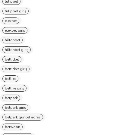
tulipbet
tulipbet giriş
elexbet
elexbet giriş
hiltonbet
hiltonbet giriş
betticket
betticket giriş
betlike
betlike giriş
betpark
betpark giriş
betpark güncel adres
betwoon