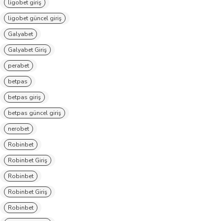
ligobet giriş
ligobet güncel giriş
Galyabet
Galyabet Giriş
perabet
betpas
betpas giriş
betpas güncel giriş
nerobet
Robinbet
Robinbet Giriş
Robinbet
Robinbet Giriş
Robinbet