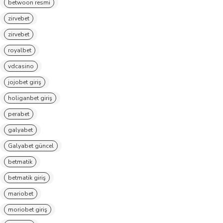
betwoon resmi
zirvebet
zirvebet
royalbet
vdcasino
jojobet giriş
holiganbet giriş
perabet
galyabet
Galyabet güncel
betmatik
betmatik giriş
mariobet
moriobet giriş